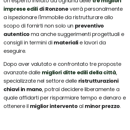
Un esperto inviato da ognuna delle
tre migliori
imprese edili
di Ronzone
verrà personalmente
a ispezionare l'immobile da ristrutturare allo
scopo di fornirti non solo un
preventivo
autentico
ma anche suggerimenti progettuali e
consigli in termini di
materiali
e lavori da
eseguire.
Dopo aver valutato e confrontato tre proposte
avanzate dalle
migliori ditte edili della città
,
specializzate nel settore delle
ristrutturazioni
chiavi in mano
, potrai decidere liberamente a
quale affidarti per risparmiare tempo e denaro e
ottenere il
miglior intervento
al
minor prezzo
.