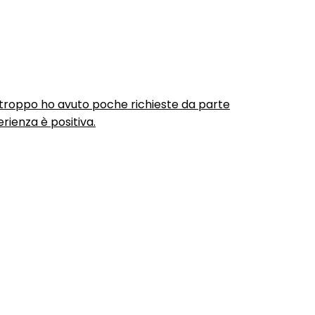
urtroppo ho avuto poche richieste da parte
rienza è positiva.