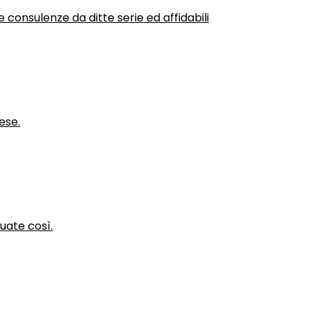
 consulenze da ditte serie ed affidabili
ese.
nuate così.