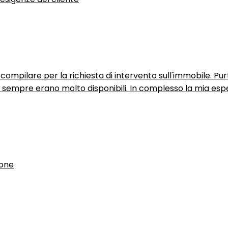
ompilare per la richiesta di intervento sull'immobile. P
n sempre erano molto disponibili. In complesso la mia espe
ione