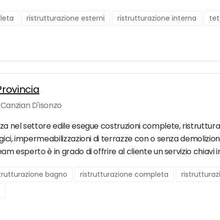
leta
ristrutturazione esterni
ristrutturazione interna
tet
 Provincia
 Canzian D'isonzo
nza nel settore edile esegue costruzioni complete, ristruttur
gici, impermeabilizzazioni di terrazze con o senza demolizione, 
eam esperto è in grado di offrire al cliente un servizio chiavi 
strutturazione bagno
ristrutturazione completa
ristruttura