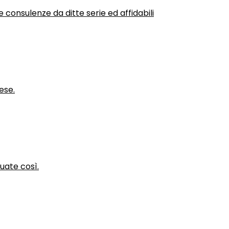
 consulenze da ditte serie ed affidabili
ese.
nuate così.