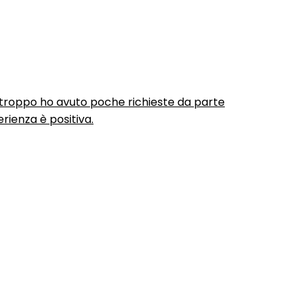
urtroppo ho avuto poche richieste da parte
rienza è positiva.