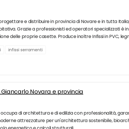
rogettare e distribuire in provincia di Novare e in tutta Italia,
tativa. Grazie a professionisti ed operatori specializzati è in 
e delle proprie casette. Produce inoltre Infissi in PVC, legno
i
infissi serramenti
h. Giancarlo Novara e provincia
 occupa di architettura e di edilizia con professionalità, gar
i moderne attrezzature per un'architettura sostenibile, bioarchi
olo energetico e calcoli strutturali.