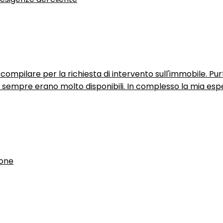
ompilare per la richiesta di intervento sull'immobile. P
n sempre erano molto disponibili. In complesso la mia espe
ione