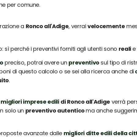
une per comune.
urazione a
Ronco all'Adige
, verrai
velocemente
mess
sì perché i preventivi forniti agli utenti sono
reali
o
preciso, potrai avere un
preventivo
sul tipo di ris
poni di questo calcolo o se sei alla ricerca anche di
c
uito
.
 migliori imprese edili
di Ronco all'Adige
verrà per
non solo un
preventivo autentico
ma anche suggerimen
 proposte avanzate dalle
migliori ditte edili della cit