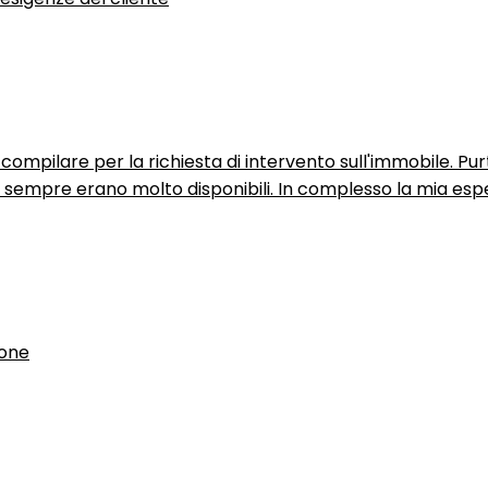
ompilare per la richiesta di intervento sull'immobile. P
n sempre erano molto disponibili. In complesso la mia espe
ione