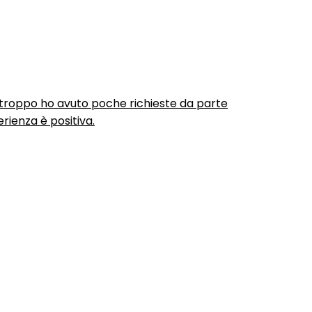
urtroppo ho avuto poche richieste da parte
rienza è positiva.