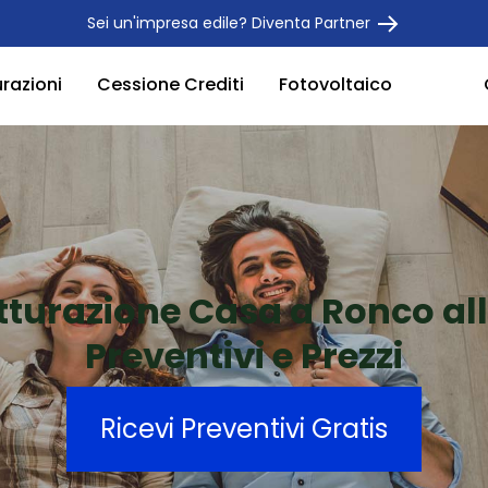
Sei un'impresa edile? Diventa Partner
urazioni
Cessione Crediti
Fotovoltaico
tturazione Casa a Ronco al
Preventivi e Prezzi
Ricevi Preventivi Gratis