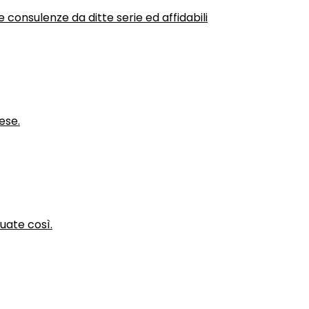
 consulenze da ditte serie ed affidabili
ese.
nuate così.