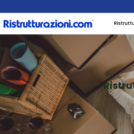
Ristrutt
Ristru