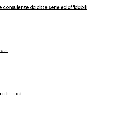
 consulenze da ditte serie ed affidabili
ese.
nuate così.