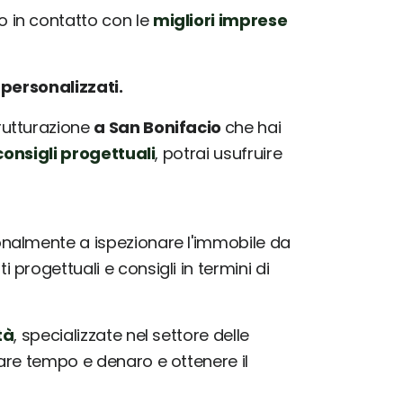
 in contatto con le
migliori imprese
e
personalizzati.
trutturazione
a San Bonifacio
che hai
onsigli progettuali
, potrai usufruire
nalmente a ispezionare l'immobile da
progettuali e consigli in termini di
tà
, specializzate nel settore delle
iare tempo e denaro e ottenere il