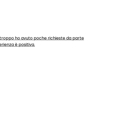
urtroppo ho avuto poche richieste da parte
rienza è positiva.