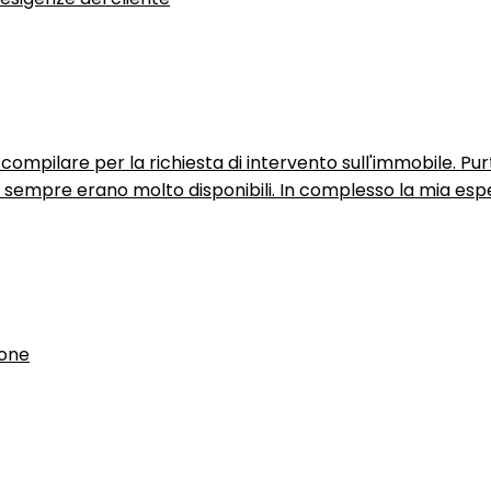
ompilare per la richiesta di intervento sull'immobile. P
n sempre erano molto disponibili. In complesso la mia espe
ione