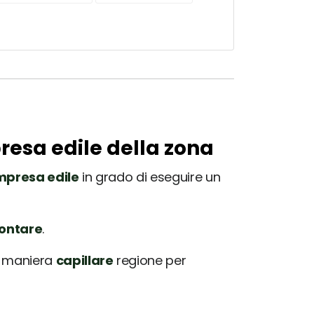
presa edile della zona
mpresa edile
in grado di eseguire un
rontare
.
in maniera
capillare
regione per