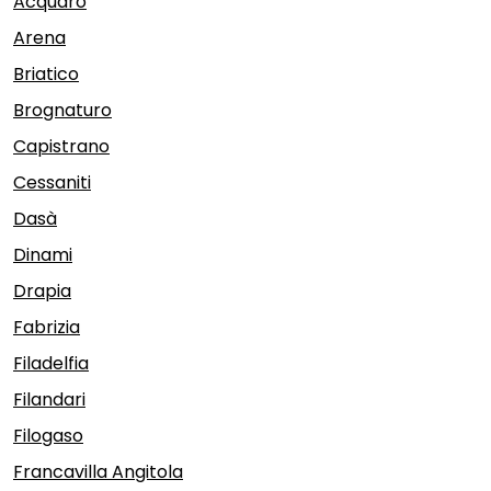
Acquaro
Arena
Briatico
Brognaturo
Capistrano
Cessaniti
Dasà
Dinami
Drapia
Fabrizia
Filadelfia
Filandari
Filogaso
Francavilla Angitola