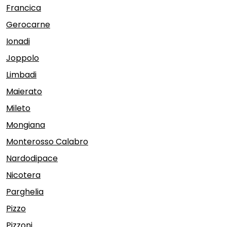
Francica
Gerocarne
Ionadi
Joppolo
Limbadi
Maierato
Mileto
Mongiana
Monterosso Calabro
Nardodipace
Nicotera
Parghelia
Pizzo
Pizzoni