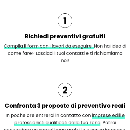
1
Richiedi preventivi gratuiti
Compila il form con i lavori da eseguire.
Non hai idea di
come fare? Lasciaci i tuoi contatti e ti richiamiamo
noi!
2
Confronta 3 proposte di preventivo reali
In poche ore entrerai in contatto con
imprese edili e
professionisti qualificati della tua zona
. Potrai
concordare un sopralluogo gratuito e senza impegno,