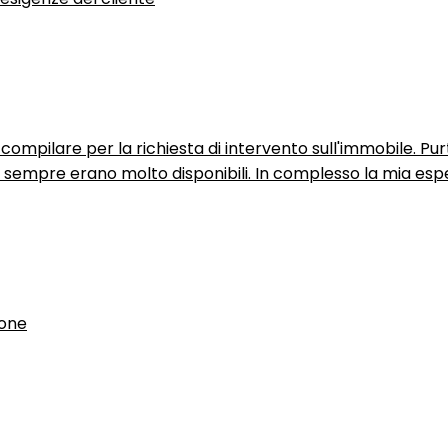
ompilare per la richiesta di intervento sull'immobile. P
n sempre erano molto disponibili. In complesso la mia espe
ione