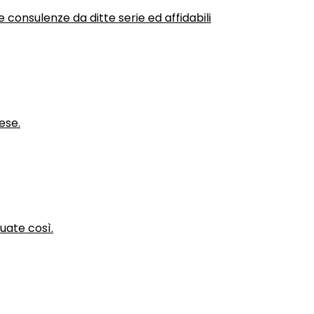
 consulenze da ditte serie ed affidabili
ese.
nuate così.