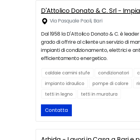
D'Attolico Donato & C. Srl - Impia
Via Pasquale Paoli, Bari
Dal 1958 la D'Attolico Donato & C. è leader d
grado di offrire al cliente un servizio di ma
impianti di condizionamento, elettrici e ant
efficientamento energetico.
caldaie camini stufe
condizionatori
c
impianto idraulico
pompe di calore
r
tetti in legno
tetti in muratura
Contatta
Arhida - Lavori in Casa a Bari e 