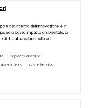
ari
po e alla ricerca dell'innovazione, è in
, a gas ed a basso impatto ambientale, di
e di ristrutturazione edile ed
to
impianto elettrico
azione interna
solare termico