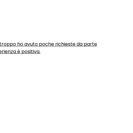
urtroppo ho avuto poche richieste da parte
rienza è positiva.