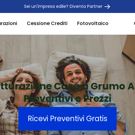
Sei un'impresa edile? Diventa Partner
urazioni
Cessione Crediti
Fotovoltaico
utturazione Casa a Grumo 
Preventivi e Prezzi
Ricevi Preventivi Gratis