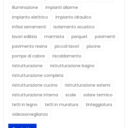
illuminazione
impianti allarme
impianto elettrico
impianto idraulico
infissi serramenti
isolamento acustico
lavori edilizia
marmista
parquet
pavimenti
pavimento resina
piccoli lavori
piscine
pompe di calore
riscaldamento
ristrutturazione
ristrutturazione bagno
ristrutturazione completa
ristrutturazione cucina
ristrutturazione esterni
ristrutturazione interna
scale
solare termico
tetti in legno
tetti in muratura
tinteggiatura
videosorveglianza