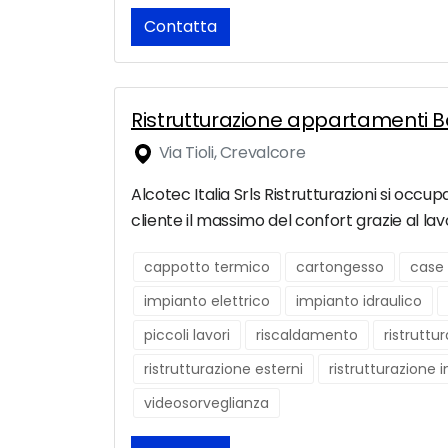
Contatta
Ristrutturazione appartamenti Bol
Via Tioli, Crevalcore
Alcotec Italia Srls Ristrutturazioni si occup
cliente il massimo del confort grazie al lavo
cappotto termico
cartongesso
case 
impianto elettrico
impianto idraulico
piccoli lavori
riscaldamento
ristruttu
ristrutturazione esterni
ristrutturazione 
videosorveglianza