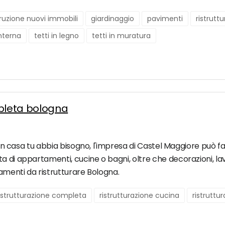
ruzione nuovi immobili
giardinaggio
pavimenti
ristrutt
interna
tetti in legno
tetti in muratura
mpleta bologna
o in casa tu abbia bisogno, l'impresa di Castel Maggiore può f
a di appartamenti, cucine o bagni, oltre che decorazioni, lav
tamenti da ristrutturare Bologna.
istrutturazione completa
ristrutturazione cucina
ristruttu