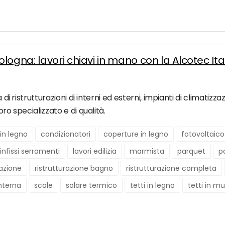
ogna: lavori chiavi in mano con la Alcotec Ital
a di ristrutturazioni di interni ed esterni, impianti di climati
ro specializzato e di qualità.
in legno
condizionatori
coperture in legno
fotovoltaico
infissi serramenti
lavori edilizia
marmista
parquet
p
razione
ristrutturazione bagno
ristrutturazione completa
interna
scale
solare termico
tetti in legno
tetti in m