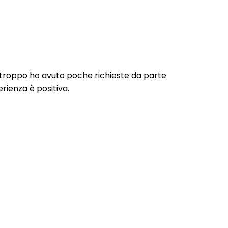
urtroppo ho avuto poche richieste da parte
rienza è positiva.