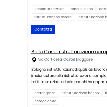
cappotto termico
case in legno
cost
ristrutturazione esterni
ristrutturazione 
Contatta
Bella Casa: ristrutturazione co
Via Corticella, Castel Maggiore
Bologna ristrutturazioni: di qualsiasi lavor
imbiancatura alla ristrutturazione complet
tetti. La soluzione ideale per chi ha appar
cartongesso
ristrutturazione bagno
r
tinteggiatura