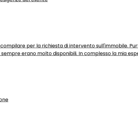
ompilare per la richiesta di intervento sull'immobile. P
n sempre erano molto disponibili. In complesso la mia espe
ione