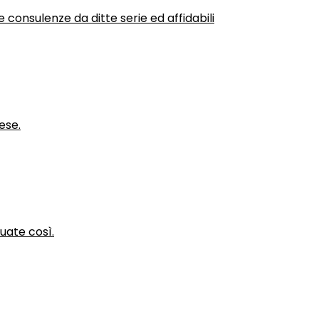
 consulenze da ditte serie ed affidabili
ese.
nuate così.