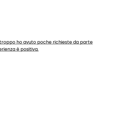
urtroppo ho avuto poche richieste da parte
rienza è positiva.