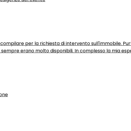
ompilare per la richiesta di intervento sull'immobile. P
n sempre erano molto disponibili. In complesso la mia espe
ione