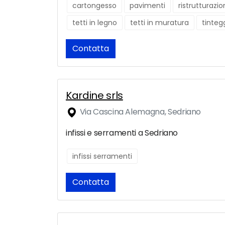
cartongesso
pavimenti
ristrutturazi
tetti in legno
tetti in muratura
tinteg
Contatta
Kardine srls
Via Cascina Alemagna, Sedriano
infissi e serramenti a Sedriano
infissi serramenti
Contatta