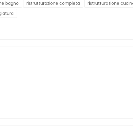
one bagno
ristrutturazione completa
ristrutturazione cucin
giatura