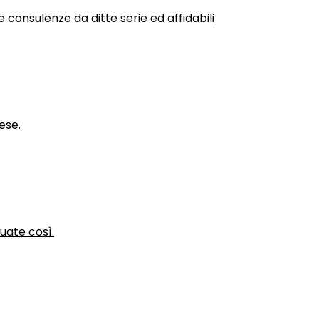
 consulenze da ditte serie ed affidabili
ese.
nuate così.