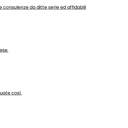
 consulenze da ditte serie ed affidabili
ese.
nuate così.