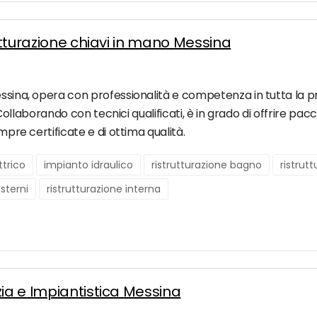
rutturazione chiavi in mano Messina
ssina, opera con professionalità e competenza in tutta la prov
n. Collaborando con tecnici qualificati, è in grado di offrire pa
empre certificate e di ottima qualità.
ttrico
impianto idraulico
ristrutturazione bagno
ristrut
esterni
ristrutturazione interna
zia e Impiantistica Messina