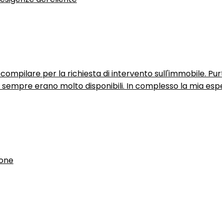
ompilare per la richiesta di intervento sull'immobile. P
n sempre erano molto disponibili. In complesso la mia espe
ione