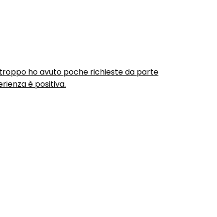
urtroppo ho avuto poche richieste da parte
rienza è positiva.