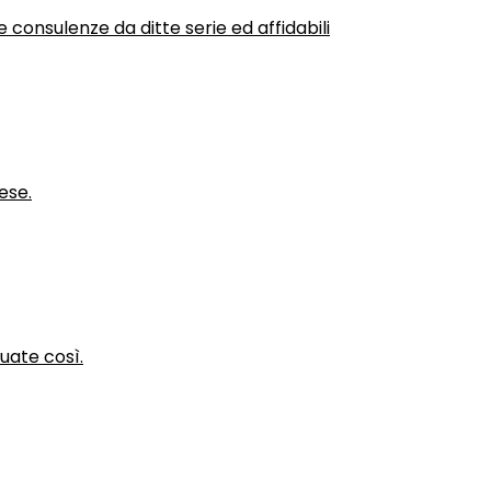
 consulenze da ditte serie ed affidabili
ese.
nuate così.