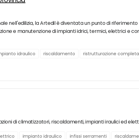
 provincia
ll'edilizia, la Artedil è diventata un punto di riferimento a 
zione e manutenzione di impianti idrici, termici, elettrici e 
mpianto idraulico
riscaldamento
ristrutturazione completa
razioni di climatizzatori, riscaldamenti, impianti iraulici ed elet
ettrico
impianto idraulico
infissi serramenti
riscaldam