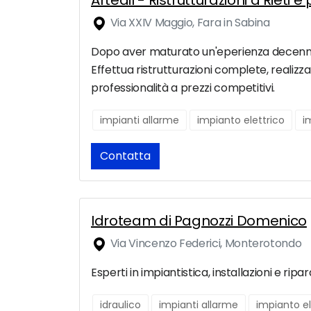
Artedil - Ristrutturazioni a Rieti e
Via XXIV Maggio, Fara in Sabina
Dopo aver maturato un'eperienza decennale ne
Effettua ristrutturazioni complete, realizza
professionalità a prezzi competitivi.
impianti allarme
impianto elettrico
i
Contatta
Idroteam di Pagnozzi Domenico
Via Vincenzo Federici, Monterotondo
Esperti in impiantistica, installazioni e ripa
idraulico
impianti allarme
impianto el