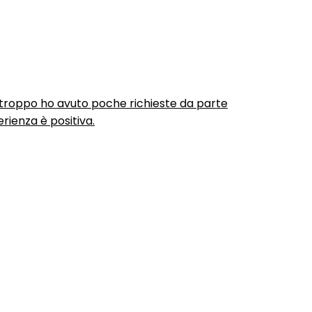
urtroppo ho avuto poche richieste da parte
rienza è positiva.