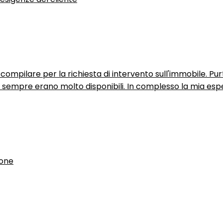
ompilare per la richiesta di intervento sull'immobile. P
n sempre erano molto disponibili. In complesso la mia espe
ione