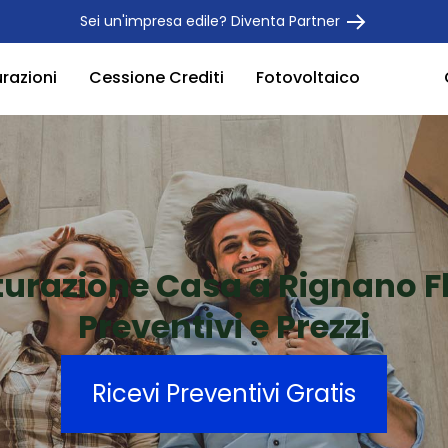
Sei un'impresa edile? Diventa Partner
urazioni
Cessione Crediti
Fotovoltaico
tturazione Casa a Rignano F
Preventivi e Prezzi
Ricevi Preventivi Gratis