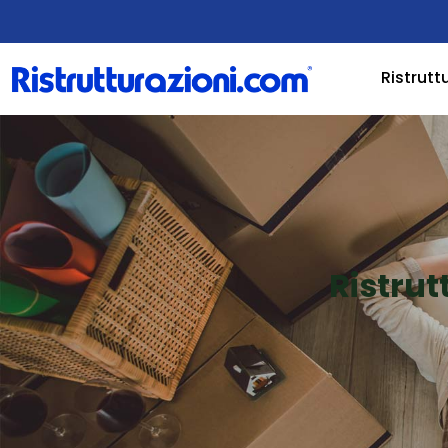
Ristrutt
Ristru