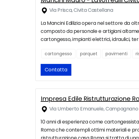
Mancini Mauro - Lavori edili Civi
Via Prisca, Civita Castellana
La Mancini Edilizia opera nel settore da olt
composto da personale e artigiani altamente 
cartongesso, impianti elettrici, idraulici, t
cartongesso
parquet
pavimenti
r
Contatta
Impresa Edile Ristrutturazione 
Via Umberto Emanuele, Campagnano 
10 anni di esperienza come cartongessista 
Roma che contempli ottimi materiali e pr
ristrutturazione casa Roma si tratta di una