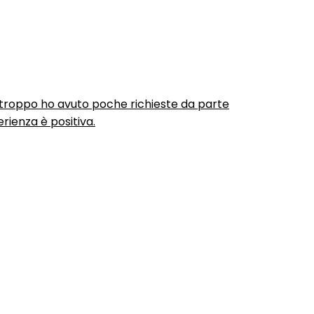
urtroppo ho avuto poche richieste da parte
rienza è positiva.