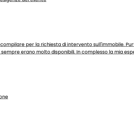
ompilare per la richiesta di intervento sull'immobile. P
n sempre erano molto disponibili. In complesso la mia espe
ione