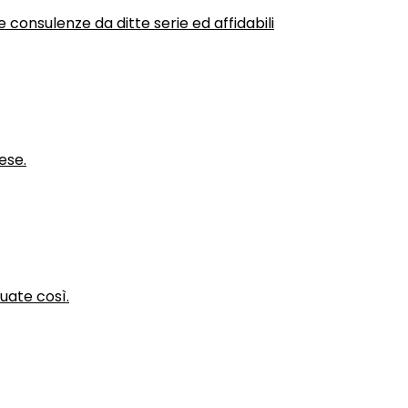
 consulenze da ditte serie ed affidabili
ese.
nuate così.