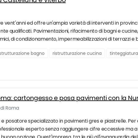
ta Castellana e Viterbo
re vent'anni ed offre un'ampia varietà di interventi in provin
qualificati. Pavimentazioni, rifacimento di bagni e cucine, po
ermici, di condizionamento, impermeabilizzazioni di terrazzi e b
istrutturazione bagno
ristrutturazione cucina
tinteggiatura
Roma: cartongesso e posa pavimenti con la Nu
di Roma
e posatore specializzato in pavimenti gres e piastrelle. Per 
ofessionale esperto senza raggiungere cifre eccessive ma a
 buona opzione. Quest'impresa, tra le più all'avanguardia del 