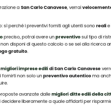
urazione a
San Carlo Canavese
, verrai
velocement
sì perché i preventivi forniti agli utenti sono
reali
o
preciso, potrai avere un
preventivo
sul tipo di ris
 non disponi di questo calcolo o se sei alla ricerca a
ogo gratuito
.
 migliori imprese edili
di San Carlo Canavese
verr
i fornirti non solo un
preventivo autentico
ma anche
ire.
 proposte avanzate dalle
migliori ditte edili della cit
ai decidere liberamente a quale affidarti per risparm