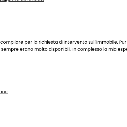
ompilare per la richiesta di intervento sull'immobile. P
n sempre erano molto disponibili. In complesso la mia espe
ione