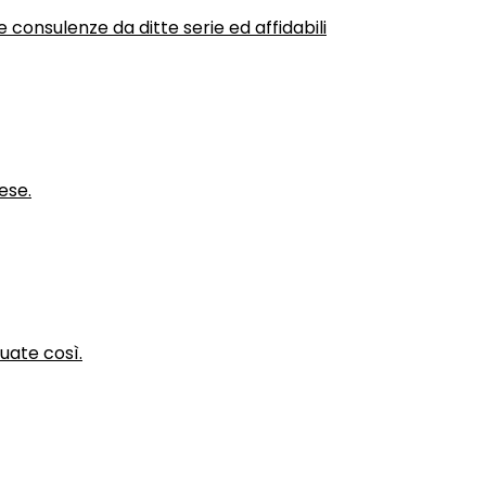
 consulenze da ditte serie ed affidabili
ese.
nuate così.