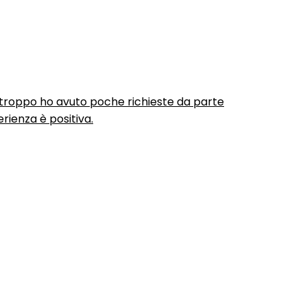
urtroppo ho avuto poche richieste da parte
rienza è positiva.