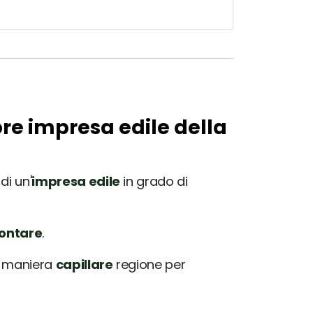
ore impresa edile della
di un'
impresa edile
in grado di
rontare
.
in maniera
capillare
regione per