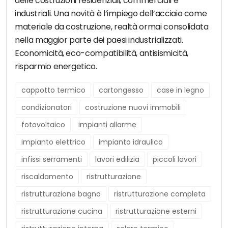
delle costruzioni residenziali, commerciali e
industriali. Una novità è l’impiego dell’acciaio come
materiale da costruzione, realtà ormai consolidata
nella maggior parte dei paesi industrializzati.
Economicità, eco-compatibilità, antisismicità,
risparmio energetico.
cappotto termico
cartongesso
case in legno
condizionatori
costruzione nuovi immobili
fotovoltaico
impianti allarme
impianto elettrico
impianto idraulico
infissi serramenti
lavori edilizia
piccoli lavori
riscaldamento
ristrutturazione
ristrutturazione bagno
ristrutturazione completa
ristrutturazione cucina
ristrutturazione esterni