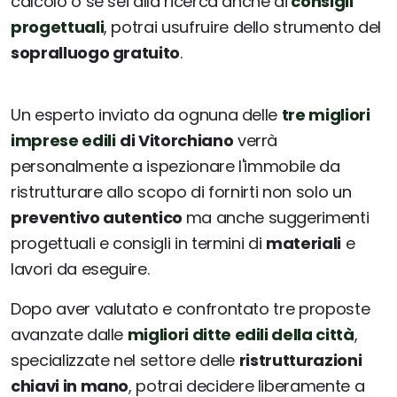
calcolo o se sei alla ricerca anche di
consigli
progettuali
, potrai usufruire dello strumento del
sopralluogo gratuito
.
Un esperto inviato da ognuna delle
tre migliori
imprese edili
di Vitorchiano
verrà
personalmente a ispezionare l'immobile da
ristrutturare allo scopo di fornirti non solo un
preventivo autentico
ma anche suggerimenti
progettuali e consigli in termini di
materiali
e
lavori da eseguire.
Dopo aver valutato e confrontato tre proposte
avanzate dalle
migliori ditte edili della città
,
specializzate nel settore delle
ristrutturazioni
chiavi in mano
, potrai decidere liberamente a