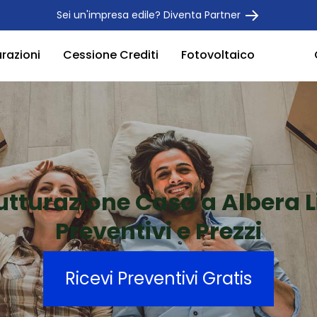
Sei un'impresa edile? Diventa Partner
urazioni
Cessione Crediti
Fotovoltaico
utturazione Casa a Albera 
Preventivi e Prezzi
Ricevi Preventivi Gratis