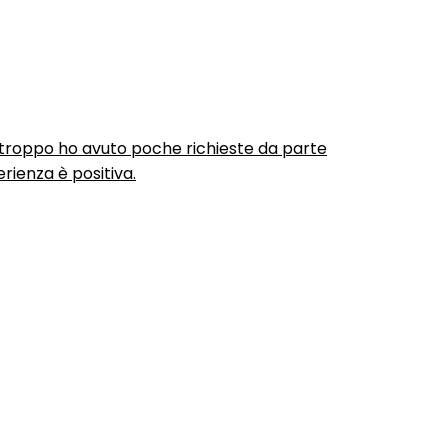
urtroppo ho avuto poche richieste da parte
rienza è positiva.