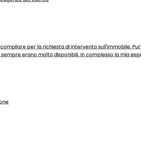
ompilare per la richiesta di intervento sull'immobile. P
n sempre erano molto disponibili. In complesso la mia espe
ione