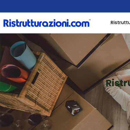
Ristrutt
Ristr