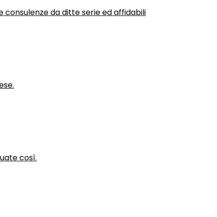
 consulenze da ditte serie ed affidabili
ese.
nuate così.