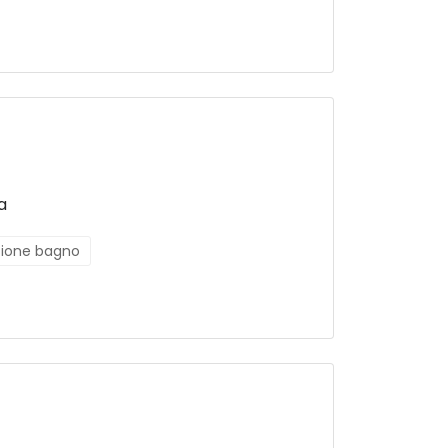
a
azione bagno