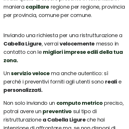
maniera
capillare
regione per regione, provincia
per provincia, comune per comune.
Inviando una richiesta per una ristrutturazione a
Cabella Ligure
, verrai
velocemente
messo in
contatto con le
migliori imprese edili della tua
zona.
Un
servizio veloce
ma anche autentico: sì
perché i preventivi forniti agli utenti sono
reali
e
personalizzati.
Non solo inviando un
computo metrico
preciso,
potrai avere un
preventivo
sul tipo di
ristrutturazione
a Cabella Ligure
che hai
intenzione di affrontare ma, se non disponi di