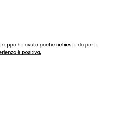
urtroppo ho avuto poche richieste da parte
rienza è positiva.