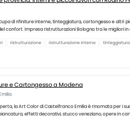
provincia: interni e piccoli lavori con Rodinò 
a di rifiniture interne, tinteggiatura, cartongesso e altri pic
el confort. Impresa ristrutturazioni Bologna tra le migliori in
ri
ristrutturazione
ristrutturazione interna
tinteggiatura
ature e Cartongesso a Modena
Emilia
a, la Art Color di Castelfranco Emilia è rinomata per i suoi i
biancatura, effetti decorativi, stucco veneziano, opere in ca