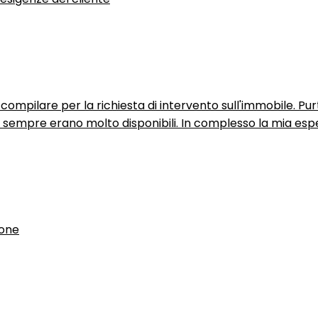
ompilare per la richiesta di intervento sull'immobile. P
n sempre erano molto disponibili. In complesso la mia espe
ione