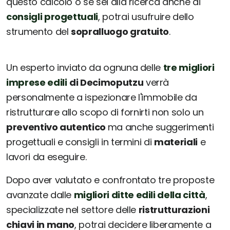
questo calcolo o se sei alla ricerca anche di
consigli progettuali
, potrai usufruire dello
strumento del
sopralluogo gratuito
.
Un esperto inviato da ognuna delle
tre migliori
imprese edili
di Decimoputzu
verrà
personalmente a ispezionare l'immobile da
ristrutturare allo scopo di fornirti non solo un
preventivo autentico
ma anche suggerimenti
progettuali e consigli in termini di
materiali
e
lavori da eseguire.
Dopo aver valutato e confrontato tre proposte
avanzate dalle
migliori ditte edili della città
,
specializzate nel settore delle
ristrutturazioni
chiavi in mano
, potrai decidere liberamente a