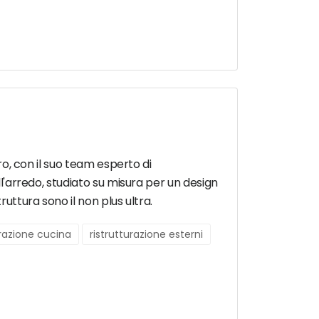
tro, con il suo team esperto di
ll'arredo, studiato su misura per un design
uttura sono il non plus ultra.
urazione cucina
ristrutturazione esterni