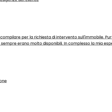
ompilare per la richiesta di intervento sull'immobile. P
n sempre erano molto disponibili. In complesso la mia espe
ione