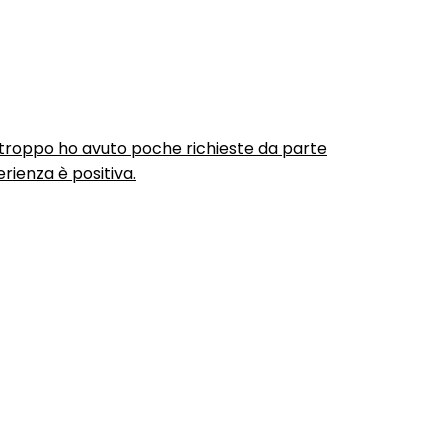
urtroppo ho avuto poche richieste da parte
rienza è positiva.