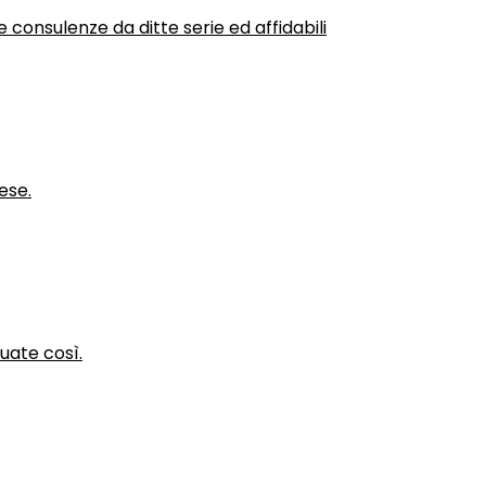
 consulenze da ditte serie ed affidabili
ese.
nuate così.