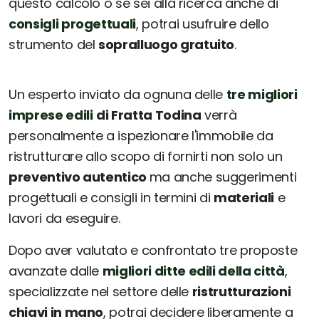
questo calcolo o se sei alla ricerca anche di
consigli progettuali
, potrai usufruire dello
strumento del
sopralluogo gratuito
.
Un esperto inviato da ognuna delle
tre migliori
imprese edili
di Fratta Todina
verrà
personalmente a ispezionare l'immobile da
ristrutturare allo scopo di fornirti non solo un
preventivo autentico
ma anche suggerimenti
progettuali e consigli in termini di
materiali
e
lavori da eseguire.
Dopo aver valutato e confrontato tre proposte
avanzate dalle
migliori ditte edili della città
,
specializzate nel settore delle
ristrutturazioni
chiavi in mano
, potrai decidere liberamente a