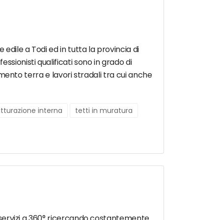
edile a Todi ed in tutta la provincia di
sionisti qualificati sono in grado di
vimento terra e lavori stradali tra cui anche
utturazione interna
tetti in muratura
re servizi a 360° ricercando costantemente