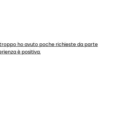
urtroppo ho avuto poche richieste da parte
rienza è positiva.