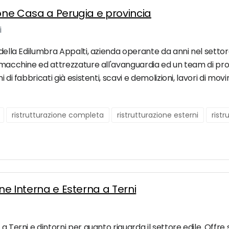
ione Casa a Perugia e provincia
i
della Edilumbra Appalti, azienda operante da anni nel settore 
 macchine ed attrezzature all'avanguardia ed un team di profes
 di fabbricati già esistenti, scavi e demolizioni, lavori di mo
ristrutturazione completa
ristrutturazione esterni
ristr
one Interna e Esterna a Terni
 a Terni e dintorni per quanto riguarda il settore edile. Off