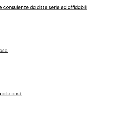
 consulenze da ditte serie ed affidabili
ese.
nuate così.