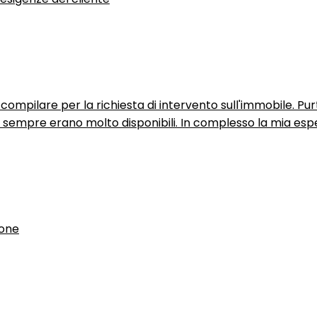
ompilare per la richiesta di intervento sull'immobile. P
n sempre erano molto disponibili. In complesso la mia espe
ione