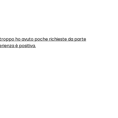
urtroppo ho avuto poche richieste da parte
rienza è positiva.