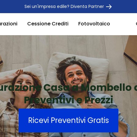
Sei un'impresa edile? Diventa Partner
urazioni
Cessione Crediti
Fotovoltaico
turazione Casa a Mombello d
Preventivi e Prezzi
Ricevi Preventivi Gratis