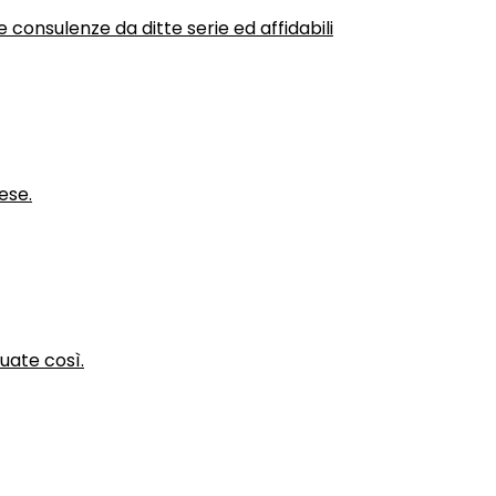
 consulenze da ditte serie ed affidabili
ese.
nuate così.