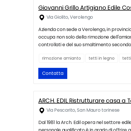
Giovanni Grillo Artigiano Edile C
Via Giolito, Verolengo
Azienda con sede a Verolengo, in provincia 
occupa non solo della rimozione dell'amianto
controllati e del suo smaltimento secondo l
rimozione amianto
tetti in legno
tett
Contatta
ARCH. EDIL Ristrutturare casa a T
Via Pescarito, San Mauro torinese
Dal 1981 la Arch. Edil opera nel settore edil
personale qualificato è in grado di offrire 