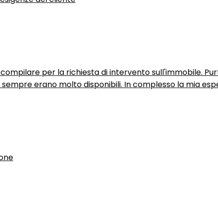
ompilare per la richiesta di intervento sull'immobile. P
n sempre erano molto disponibili. In complesso la mia espe
ione