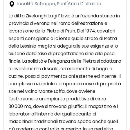
Località Schioppo, Sant'Anna D'alfaedo
La ditta Zivelonghi Luigi Flavio è un’azienda storica in
provincia diVerona nel ramo dell’estrazione e
lavorazione della Pietra di Prun. Dal 1974, cavatori
esperti consigliano al cliente quale strato di Pietra
della Lessinia meglio si adegui alle sue esigenze e lo
aiutano dalla fase di progettazione sino alla posa
finale. La solidità e l'eleganza delle Pietra si adattano
al rivestimento di scale, arredamento di bagni e
cucine, posa di pavimentazioni esterne ed interne. Il
complesso aziendale comprende cave di proprietà
site nel vicino Monte Loffa, dove avviene
l’estrazione, e un impianto produttivo di circa
30.000 mq, dove si trovano gli uffici, il magazzino e i
laboratori all’interno dei quali accanto ai
macchinari tradizionali trovano spazio anche quelli
più moderni a controllo numerico, in un perfetto