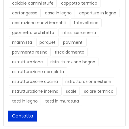
caldaie camini stufe
cappotto termico
cartongesso
case in legno
coperture in legno
costruzione nuovi immobili
fotovoltaico
geometra architetto
infissi serramenti
marmista
parquet
pavimenti
pavimento resina
riscaldamento
ristrutturazione
ristrutturazione bagno
ristrutturazione completa
ristrutturazione cucina
ristrutturazione esterni
ristrutturazione interna
scale
solare termico
tetti in legno
tetti in muratura
Contatta