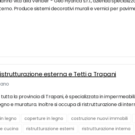
nno vita alla Venber - Geo Hydrica s.r.l., azienda specializz
terno. Produce sistemi decorativi murali e vernici per pavim
istrutturazione esterna e Tetti a Trapani
iano
tutta la provincia di Trapani, è specializzata in impermeabil
gno e muratura. Inoltre si occupa di ristrutturazione di intern
in legno
coperture in legno
costruzione nuovi immobili
ne cucina
ristrutturazione esterni
ristrutturazione interna