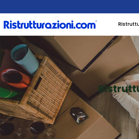
Ristrutt
Ristru