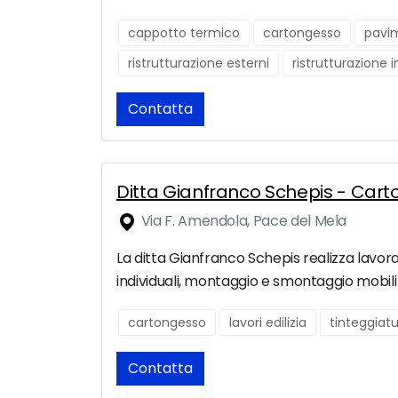
cappotto termico
cartongesso
pavi
ristrutturazione esterni
ristrutturazione 
Contatta
Ditta Gianfranco Schepis - Car
Via F. Amendola, Pace del Mela
La ditta Gianfranco Schepis realizza lavora
individuali, montaggio e smontaggio mobili p
cartongesso
lavori edilizia
tinteggiat
Contatta