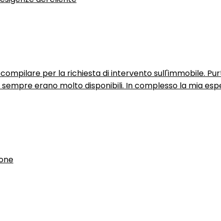
ompilare per la richiesta di intervento sull'immobile. P
n sempre erano molto disponibili. In complesso la mia espe
ione