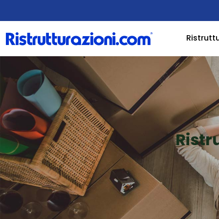
Ristrutt
Ristr