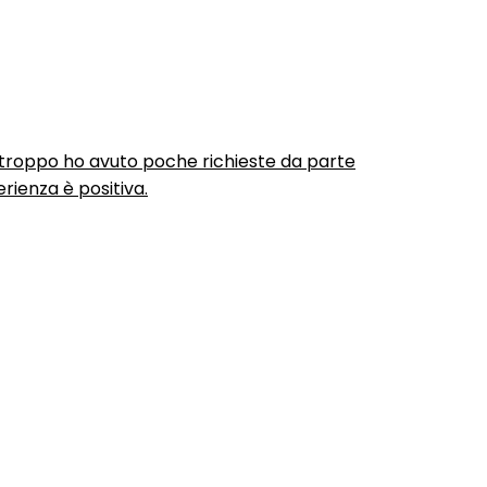
urtroppo ho avuto poche richieste da parte
rienza è positiva.