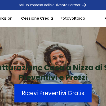
Sei un'impresa edile? Diventa Partner
urazioni
Cessione Crediti
Fotovoltaico
utturazione Casa a Nizza di S
Preventivi e Prezzi
Ricevi Preventivi Gratis