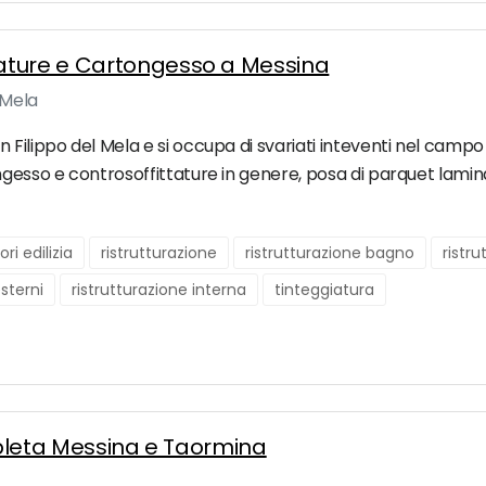
ature e Cartongesso a Messina
 Mela
lippo del Mela e si occupa di svariati inteventi nel campo edile
ngesso e controsoffittature in genere, posa di parquet lamin
ori edilizia
ristrutturazione
ristrutturazione bagno
ristr
esterni
ristrutturazione interna
tinteggiatura
ompleta Messina e Taormina