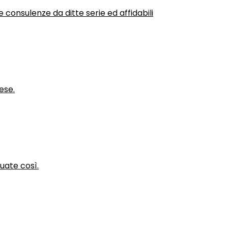
 consulenze da ditte serie ed affidabili
ese.
nuate così.