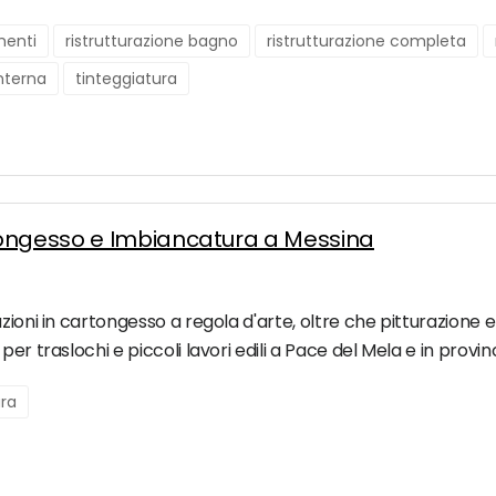
menti
ristrutturazione bagno
ristrutturazione completa
interna
tinteggiatura
tongesso e Imbiancatura a Messina
zioni in cartongesso a regola d'arte, oltre che pitturazione 
er traslochi e piccoli lavori edili a Pace del Mela e in provin
ura