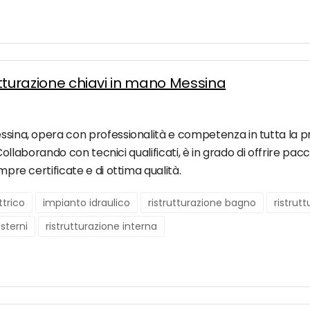
rutturazione chiavi in mano Messina
ssina, opera con professionalità e competenza in tutta la prov
n. Collaborando con tecnici qualificati, è in grado di offrire pa
empre certificate e di ottima qualità.
ttrico
impianto idraulico
ristrutturazione bagno
ristrut
esterni
ristrutturazione interna