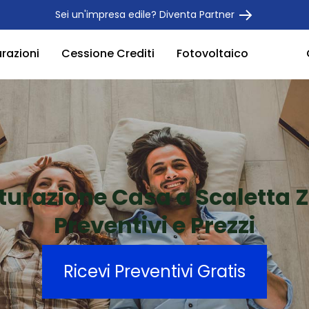
Sei un'impresa edile? Diventa Partner
urazioni
Cessione Crediti
Fotovoltaico
tturazione Casa a Scaletta 
Preventivi e Prezzi
Ricevi Preventivi Gratis