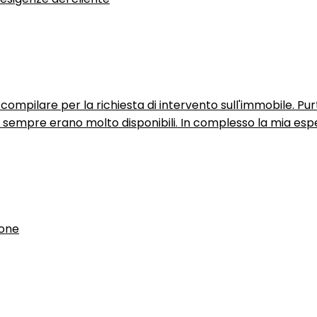
ompilare per la richiesta di intervento sull'immobile. P
n sempre erano molto disponibili. In complesso la mia espe
ione