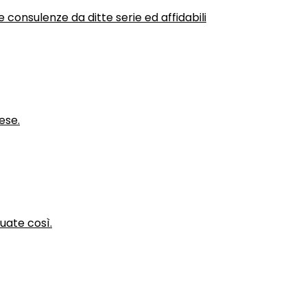
 consulenze da ditte serie ed affidabili
ese.
nuate così.