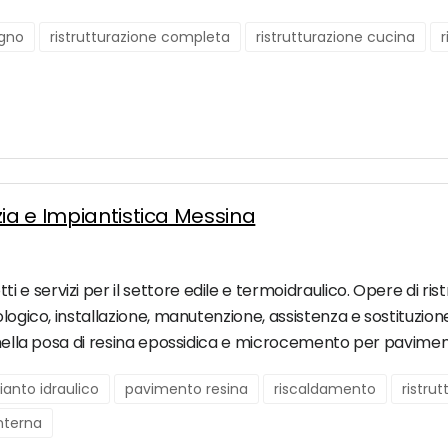
agno
ristrutturazione completa
ristrutturazione cucina
r
zia e Impiantistica Messina
 servizi per il settore edile e termoidraulico. Opere di ristr
logico, installazione, manutenzione, assistenza e sostituzione
a nella posa di resina epossidica e microcemento per pavimen
ianto idraulico
pavimento resina
riscaldamento
ristru
interna