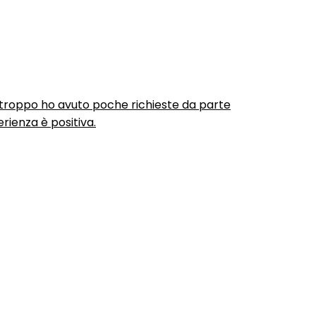
urtroppo ho avuto poche richieste da parte
rienza è positiva.