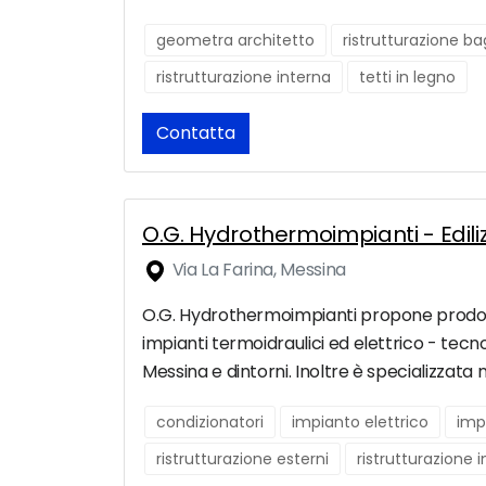
geometra architetto
ristrutturazione b
ristrutturazione interna
tetti in legno
Contatta
O.G. Hydrothermoimpianti - Edili
Via La Farina, Messina
O.G. Hydrothermoimpianti propone prodotti e
impianti termoidraulici ed elettrico - tecno
Messina e dintorni. Inoltre è specializzat
condizionatori
impianto elettrico
imp
ristrutturazione esterni
ristrutturazione 