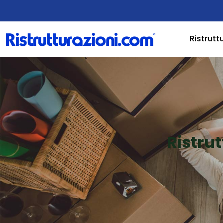
Ristrutt
Ristru