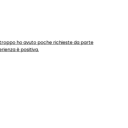
urtroppo ho avuto poche richieste da parte
rienza è positiva.