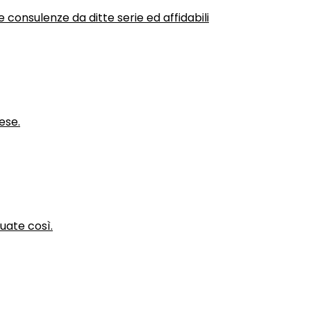
 consulenze da ditte serie ed affidabili
ese.
nuate così.