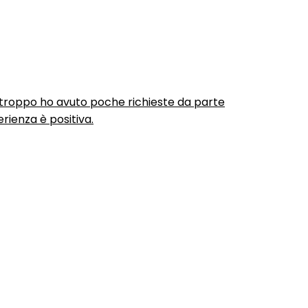
urtroppo ho avuto poche richieste da parte
rienza è positiva.