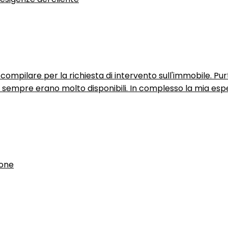
ompilare per la richiesta di intervento sull'immobile. P
n sempre erano molto disponibili. In complesso la mia espe
ione