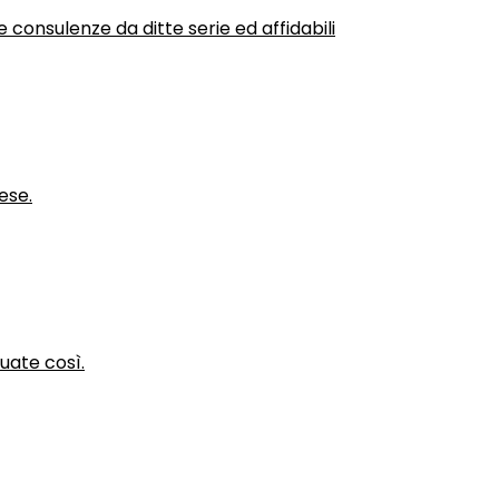
 consulenze da ditte serie ed affidabili
ese.
nuate così.