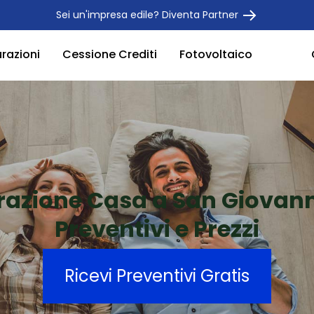
Sei un'impresa edile? Diventa Partner
urazioni
Cessione Crediti
Fotovoltaico
razione Casa a San Giovann
Preventivi e Prezzi
Ricevi Preventivi Gratis