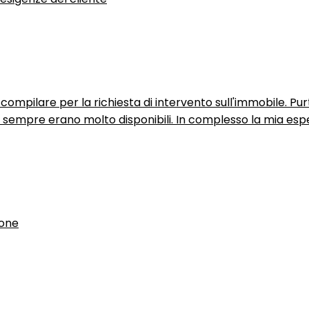
ompilare per la richiesta di intervento sull'immobile. P
n sempre erano molto disponibili. In complesso la mia espe
ione