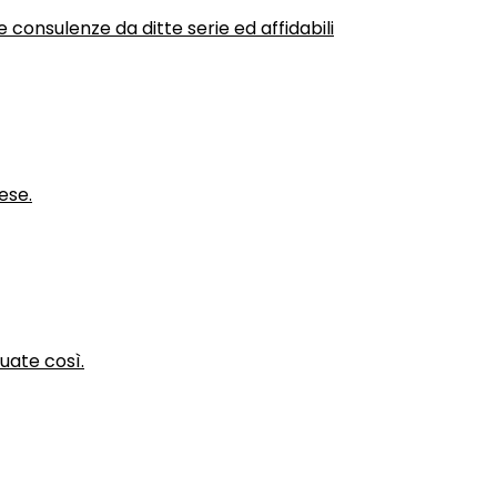
 consulenze da ditte serie ed affidabili
ese.
nuate così.