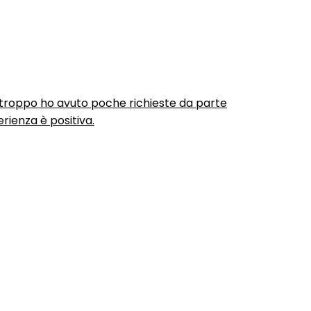
urtroppo ho avuto poche richieste da parte
rienza è positiva.