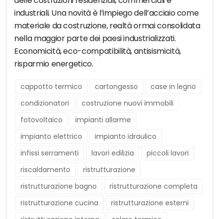
delle costruzioni residenziali, commerciali e
industriali. Una novità è l’impiego dell’acciaio come
materiale da costruzione, realtà ormai consolidata
nella maggior parte dei paesi industrializzati.
Economicità, eco-compatibilità, antisismicità,
risparmio energetico.
cappotto termico
cartongesso
case in legno
condizionatori
costruzione nuovi immobili
fotovoltaico
impianti allarme
impianto elettrico
impianto idraulico
infissi serramenti
lavori edilizia
piccoli lavori
riscaldamento
ristrutturazione
ristrutturazione bagno
ristrutturazione completa
ristrutturazione cucina
ristrutturazione esterni