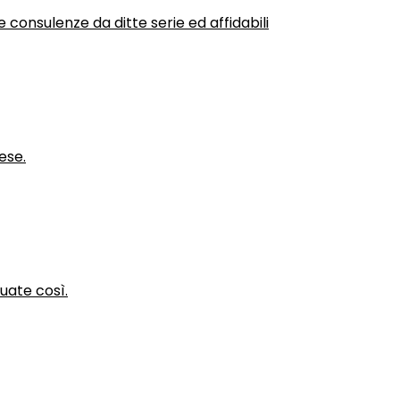
 consulenze da ditte serie ed affidabili
ese.
nuate così.