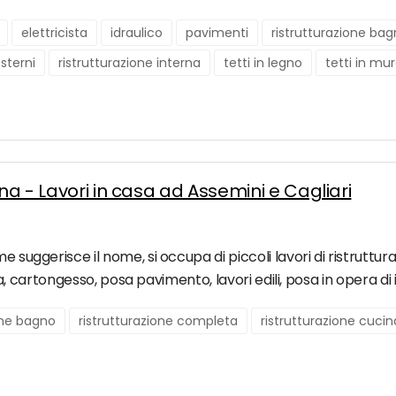
elettricista
idraulico
pavimenti
ristrutturazione ba
esterni
ristrutturazione interna
tetti in legno
tetti in mu
gna - Lavori in casa ad Assemini e Cagliari
e suggerisce il nome, si occupa di piccoli lavori di ristruttura
tura, cartongesso, posa pavimento, lavori edili, posa in opera di
one bagno
ristrutturazione completa
ristrutturazione cucin