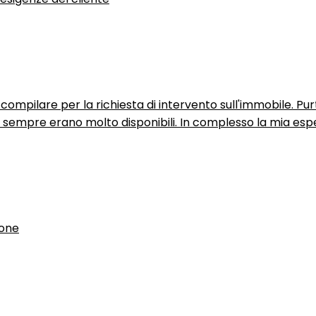
ompilare per la richiesta di intervento sull'immobile. P
n sempre erano molto disponibili. In complesso la mia espe
ione