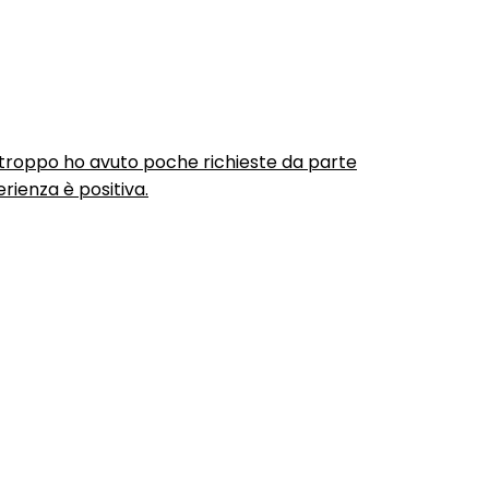
urtroppo ho avuto poche richieste da parte
rienza è positiva.