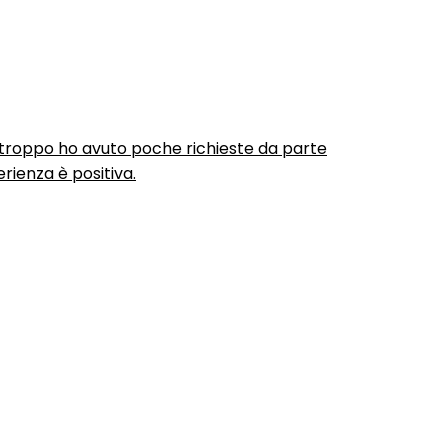
urtroppo ho avuto poche richieste da parte
rienza è positiva.