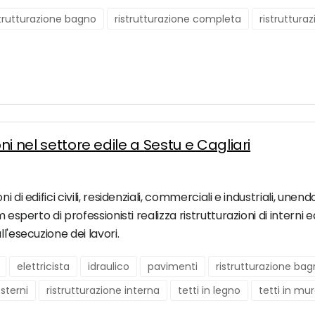
strutturazione bagno
ristrutturazione completa
ristruttura
oni nel settore edile a Sestu e Cagliari
di edifici civili, residenziali, commerciali e industriali, unend
 esperto di professionisti realizza ristrutturazioni di interni 
l'esecuzione dei lavori.
elettricista
idraulico
pavimenti
ristrutturazione ba
esterni
ristrutturazione interna
tetti in legno
tetti in mu