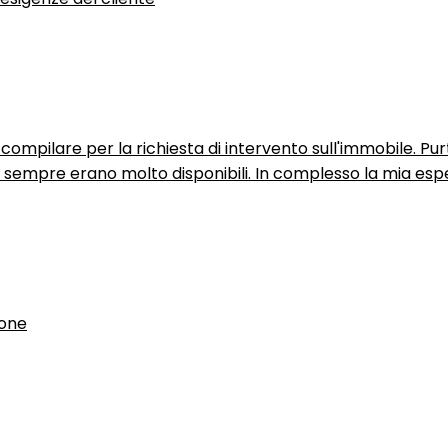
ompilare per la richiesta di intervento sull'immobile. P
n sempre erano molto disponibili. In complesso la mia espe
ione