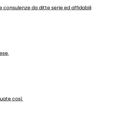
 consulenze da ditte serie ed affidabili
ese.
nuate così.