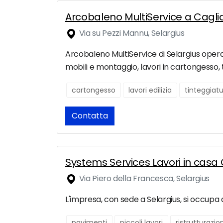
Arcobaleno MultiService a Caglia
Via su Pezzi Mannu, Selargius
Arcobaleno MultiService di Selargius opera in
mobili e montaggio, lavori in cartongesso, 
cartongesso
lavori edilizia
tinteggiat
Contatta
Systems Services Lavori in casa 
Via Piero della Francesca, Selargius
L'impresa, con sede a Selargius, si occupa di
pavimenti
piccoli lavori
ristrutturazi