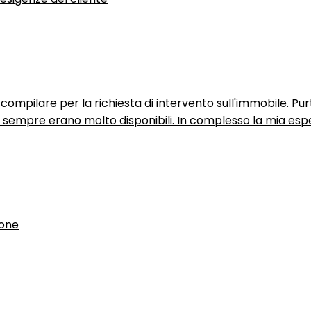
ompilare per la richiesta di intervento sull'immobile. P
n sempre erano molto disponibili. In complesso la mia espe
ione