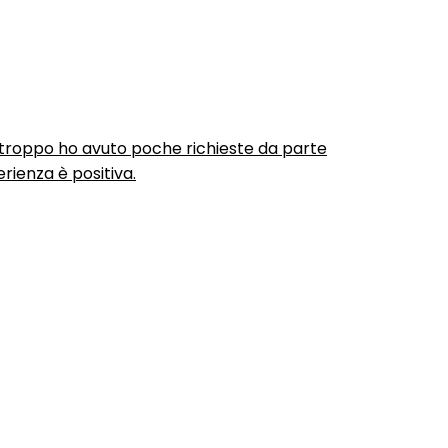
urtroppo ho avuto poche richieste da parte
rienza è positiva.