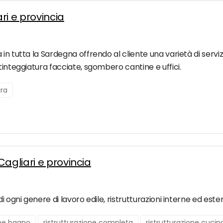
ri e provincia
 tutta la Sardegna offrendo al cliente una varietà di servizi: 
tinteggiatura facciate, sgombero cantine e uffici.
ura
Cagliari e provincia
 ogni genere di lavoro edile, ristrutturazioni interne ed estern
one bagno
ristrutturazione completa
ristrutturazione cucin