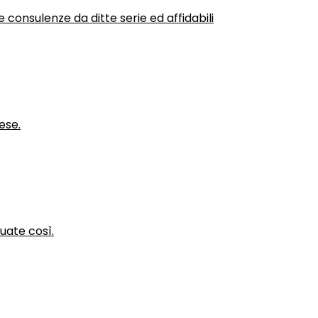
 consulenze da ditte serie ed affidabili
ese.
nuate così.